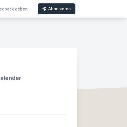
Abonnieren
edback geben
kalender