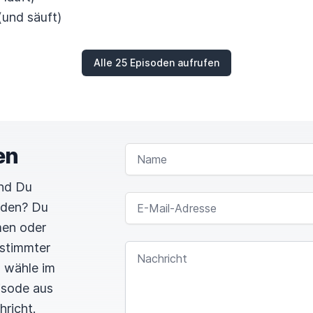
(und säuft)
Alle 25 Episoden aufrufen
en
NAME
und Du
E-MAIL-ADRESSE
rden? Du
men oder
estimmter
NACHRICHT
n wähle im
pisode aus
hricht.