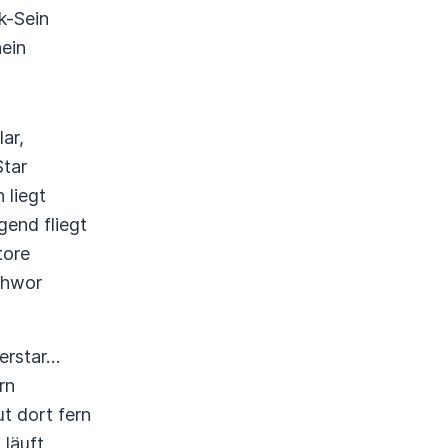
k-Sein
hein
lar,
Star
 liegt
gend fliegt
tore
chwor
erstar…
rn
t dort fern
 läuft,