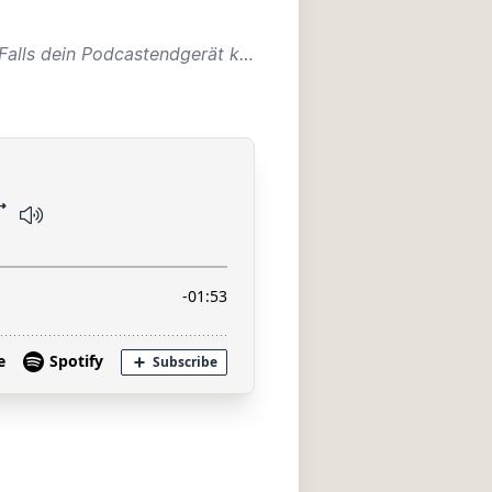
Vogelreimdingsis ist der gefiederte, gesprochene Adventskalender von Matthias und Kai. Falls dein Podcastendgerät keine Episodenbilder anzeigt, geh einfach auf https://vogelreimdingsis.trivial.studio.