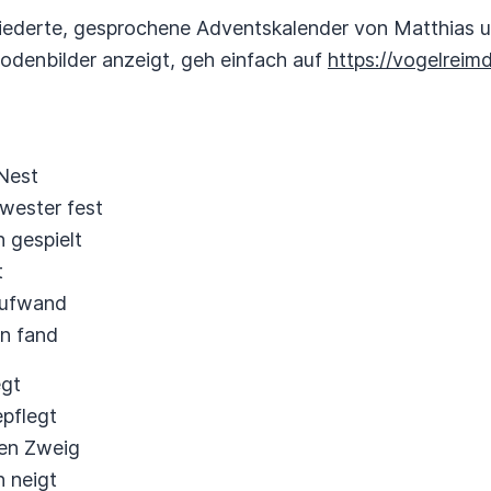
fiederte, gesprochene Adventskalender von Matthias un
odenbilder anzeigt, geh einfach auf
https://vogelreimdi
 Nest
wester fest
 gespielt
t
aufwand
n fand
egt
epflegt
nen Zweig
n neigt